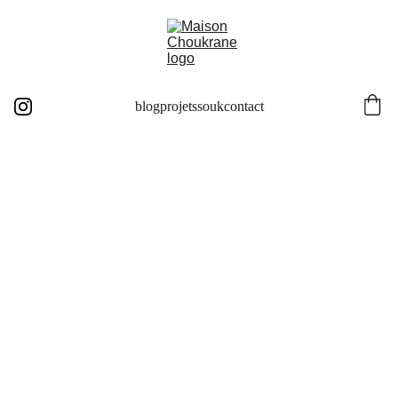
blog
projets
souk
contact