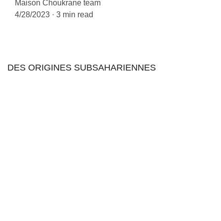
Maison Choukrane team
4/28/2023
3 min read
DES ORIGINES SUBSAHARIENNES
des populations
chleuh
igri ignawan